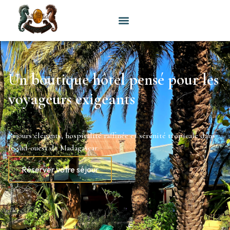
Un boutique hôtel pensé pour les
voyageurs exigeants
Séjours élégants, hospitalité raffinée et sérénité tropicale dans
le sud-ouest de Madagascar.
Réserver votre séjour