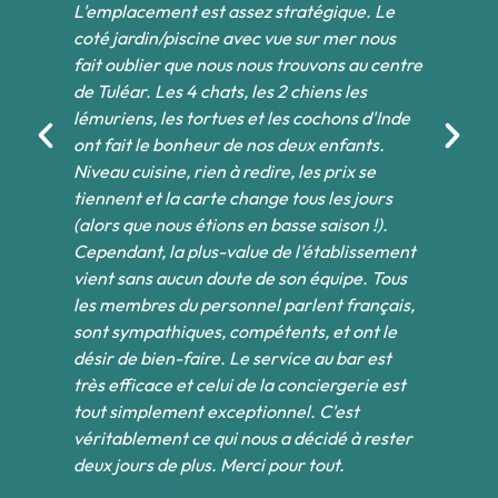
L'emplacement est assez stratégique. Le
Be
ues
coté jardin/piscine avec vue sur mer nous
pi
fait oublier que nous nous trouvons au centre
ba
de Tuléar. Les 4 chats, les 2 chiens les
op
lémuriens, les tortues et les cochons d'Inde
le
ont fait le bonheur de nos deux enfants.
De
es
Niveau cuisine, rien à redire, les prix se
un
tiennent et la carte change tous les jours
ca
(alors que nous étions en basse saison !).
de
Cependant, la plus-value de l'établissement
ha
es
vient sans aucun doute de son équipe. Tous
au
les membres du personnel parlent français,
or
sont sympathiques, compétents, et ont le
co
désir de bien-faire. Le service au bar est
le
très efficace et celui de la conciergerie est
qu
tout simplement exceptionnel. C'est
ch
véritablement ce qui nous a décidé à rester
po
deux jours de plus. Merci pour tout.
av
pr