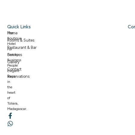
Quick Links
Co
The
Home
Boutique
Rooms & Suites
Hotel
Restaurant & Bar
For
Finicky
Services
Business
Gallery
People
Contact
Elegant
stays
Reservations
in
the
heart
of
Toliara,
Madagascar.