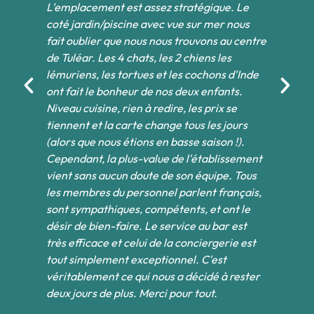
L'emplacement est assez stratégique. Le
Be
ues
coté jardin/piscine avec vue sur mer nous
pi
fait oublier que nous nous trouvons au centre
ba
de Tuléar. Les 4 chats, les 2 chiens les
op
lémuriens, les tortues et les cochons d'Inde
le
ont fait le bonheur de nos deux enfants.
De
es
Niveau cuisine, rien à redire, les prix se
un
tiennent et la carte change tous les jours
ca
(alors que nous étions en basse saison !).
de
Cependant, la plus-value de l'établissement
ha
es
vient sans aucun doute de son équipe. Tous
au
les membres du personnel parlent français,
or
sont sympathiques, compétents, et ont le
co
désir de bien-faire. Le service au bar est
le
très efficace et celui de la conciergerie est
qu
tout simplement exceptionnel. C'est
ch
véritablement ce qui nous a décidé à rester
po
deux jours de plus. Merci pour tout.
av
pr