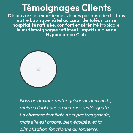
Témoignages Clients
Découvrez les expériences vécues par nos clients dans
notre boutique hôtel au cœur de Tuléar. Entre
hospitalité raffinée, confort et sérénité tropicale,
leurs témoignages reflètent l’esprit unique de
Hyppocampo Club.
Nous ne devions rester qu'une ou deux nuits,
Pa
et
mais au final nous en sommes restés quatre.
l
des
La chambre familiale n'est pas très grande,
co
s
mais elle est propre, bien équipée, et la
ne
climatisation fonctionne du tonnerre.
né