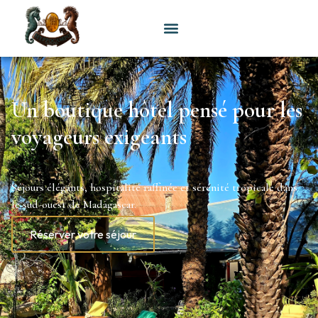
Un boutique hôtel pensé pour les
voyageurs exigeants
Séjours élégants, hospitalité raffinée et sérénité tropicale dans
le sud-ouest de Madagascar.
Réserver votre séjour