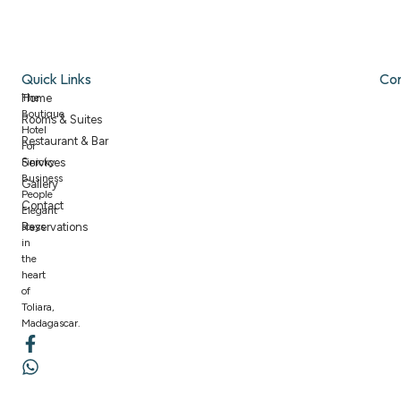
Quick Links
Co
The
Home
Boutique
Rooms & Suites
Hotel
Restaurant & Bar
For
Finicky
Services
Business
Gallery
People
Contact
Elegant
stays
Reservations
in
the
heart
of
Toliara,
Madagascar.