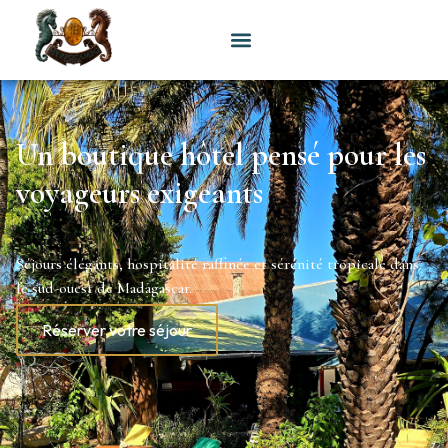
Un boutique hôtel pensé pour les
voyageurs exigeants
Séjours élégants, hospitalité raffinée et sérénité tropicale dans
le sud-ouest de Madagascar.
Réserver votre séjour