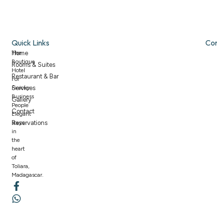
Quick Links
Co
The
Home
Boutique
Rooms & Suites
Hotel
Restaurant & Bar
For
Finicky
Services
Business
Gallery
People
Contact
Elegant
stays
Reservations
in
the
heart
of
Toliara,
Madagascar.