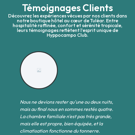
Témoignages Clients
Découvrez les expériences vécues par nos clients dans
notre boutique hôtel au cœur de Tuléar. Entre
hospitalité raffinée, confort et sérénité tropicale,
leurs témoignages reflètent l’esprit unique de
Hyppocampo Club.
Nous ne devions rester qu'une ou deux nuits,
Pa
et
mais au final nous en sommes restés quatre.
l
des
La chambre familiale n'est pas très grande,
co
s
mais elle est propre, bien équipée, et la
ne
climatisation fonctionne du tonnerre.
né