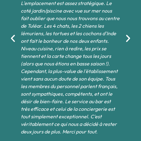
L'emplacement est assez stratégique. Le
Be
ues
coté jardin/piscine avec vue sur mer nous
pi
fait oublier que nous nous trouvons au centre
ba
de Tuléar. Les 4 chats, les 2 chiens les
op
lémuriens, les tortues et les cochons d'Inde
le
ont fait le bonheur de nos deux enfants.
De
es
Niveau cuisine, rien à redire, les prix se
un
tiennent et la carte change tous les jours
ca
(alors que nous étions en basse saison !).
de
Cependant, la plus-value de l'établissement
ha
es
vient sans aucun doute de son équipe. Tous
au
les membres du personnel parlent français,
or
sont sympathiques, compétents, et ont le
co
désir de bien-faire. Le service au bar est
le
très efficace et celui de la conciergerie est
qu
tout simplement exceptionnel. C'est
ch
véritablement ce qui nous a décidé à rester
po
deux jours de plus. Merci pour tout.
av
pr