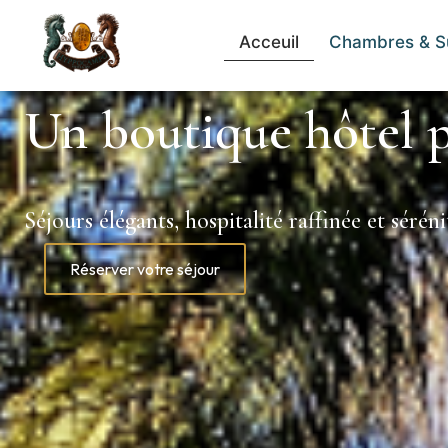
Acceuil
Chambres & S
Un boutique hôtel p
Séjours élégants, hospitalité raffinée et séré
Réserver votre séjour