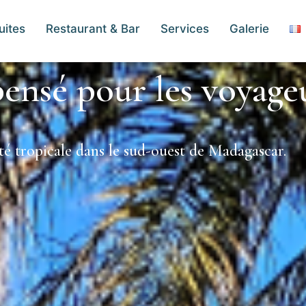
uites
Restaurant & Bar
Services
Galerie
ensé pour les voyageu
nité tropicale dans le sud-ouest de Madagascar.