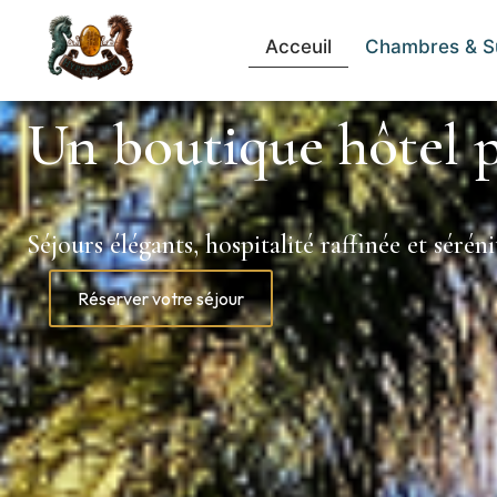
Acceuil
Chambres & S
Un boutique hôtel p
Séjours élégants, hospitalité raffinée et séré
Réserver votre séjour