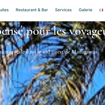
uites
Restaurant & Bar
Services
Galerie
ensé pour les voyageu
nité tropicale dans le sud-ouest de Madagascar.