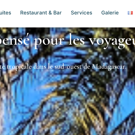
uites
Restaurant & Bar
Services
Galerie
ensé pour les voyageu
nité tropicale dans le sud-ouest de Madagascar.