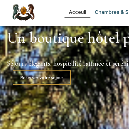
Acceuil
Chambres & S
Un boutique hôtel p
Séjours élégants, hospitalité raffinée et séré
Réserver votre séjour