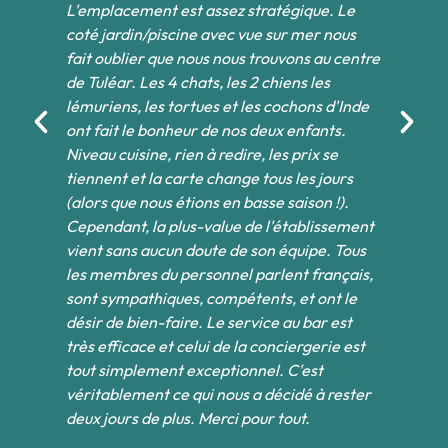
L'emplacement est assez stratégique. Le
Be
ues
coté jardin/piscine avec vue sur mer nous
pi
fait oublier que nous nous trouvons au centre
ba
de Tuléar. Les 4 chats, les 2 chiens les
op
lémuriens, les tortues et les cochons d'Inde
le
ont fait le bonheur de nos deux enfants.
De
es
Niveau cuisine, rien à redire, les prix se
un
tiennent et la carte change tous les jours
ca
(alors que nous étions en basse saison !).
de
Cependant, la plus-value de l'établissement
ha
es
vient sans aucun doute de son équipe. Tous
au
les membres du personnel parlent français,
or
sont sympathiques, compétents, et ont le
co
désir de bien-faire. Le service au bar est
le
très efficace et celui de la conciergerie est
qu
tout simplement exceptionnel. C'est
ch
véritablement ce qui nous a décidé à rester
po
deux jours de plus. Merci pour tout.
av
pr