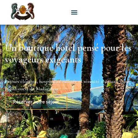
Un boutique hôtel pensé pour les
voyageurs exigeants
Séjours élégants, hospitalité raffinée et sérénité tropicale dans
le sud-ouest de Madagascar.
Réserver votre séjour