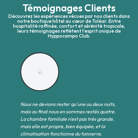
Témoignages Clients
Découvrez les expériences vécues par nos clients dans
notre boutique hôtel au cœur de Tuléar. Entre
hospitalité raffinée, confort et sérénité tropicale,
leurs témoignages reflètent l’esprit unique de
Hyppocampo Club.
Nous ne devions rester qu'une ou deux nuits,
Pa
et
mais au final nous en sommes restés quatre.
l
des
La chambre familiale n'est pas très grande,
co
s
mais elle est propre, bien équipée, et la
ne
climatisation fonctionne du tonnerre.
né