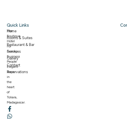
Quick Links
Co
The
Home
Boutique
Rooms & Suites
Hotel
Restaurant & Bar
For
Finicky
Services
Business
Gallery
People
Contact
Elegant
stays
Reservations
in
the
heart
of
Toliara,
Madagascar.