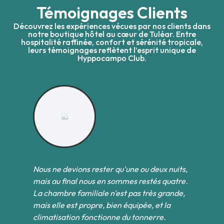
Témoignages Clients
Découvrez les expériences vécues par nos clients dans
notre boutique hôtel au cœur de Tuléar. Entre
hospitalité raffinée, confort et sérénité tropicale,
leurs témoignages reflètent l’esprit unique de
Hyppocampo Club.
Nous ne devions rester qu'une ou deux nuits,
Pa
et
mais au final nous en sommes restés quatre.
l
des
La chambre familiale n'est pas très grande,
co
s
mais elle est propre, bien équipée, et la
ne
climatisation fonctionne du tonnerre.
né