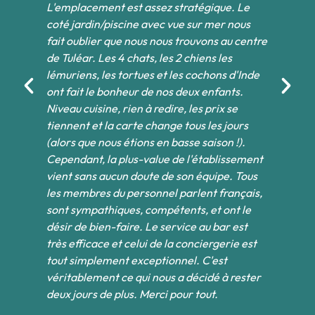
L'emplacement est assez stratégique. Le
Be
ues
coté jardin/piscine avec vue sur mer nous
pi
fait oublier que nous nous trouvons au centre
ba
de Tuléar. Les 4 chats, les 2 chiens les
op
lémuriens, les tortues et les cochons d'Inde
le
ont fait le bonheur de nos deux enfants.
De
es
Niveau cuisine, rien à redire, les prix se
un
tiennent et la carte change tous les jours
ca
(alors que nous étions en basse saison !).
de
Cependant, la plus-value de l'établissement
ha
es
vient sans aucun doute de son équipe. Tous
au
les membres du personnel parlent français,
or
sont sympathiques, compétents, et ont le
co
désir de bien-faire. Le service au bar est
le
très efficace et celui de la conciergerie est
qu
tout simplement exceptionnel. C'est
ch
véritablement ce qui nous a décidé à rester
po
deux jours de plus. Merci pour tout.
av
pr