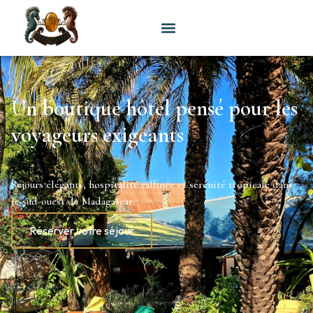
Un boutique hôtel pensé pour les
voyageurs exigeants
Séjours élégants, hospitalité raffinée et sérénité tropicale dans
le sud-ouest de Madagascar.
Réserver votre séjour